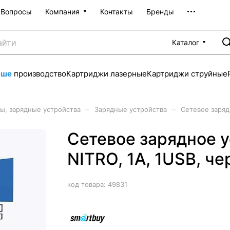
Вопросы
Компания
Контакты
Бренды
Каталог
аше
производство
Картриджи лазерные
Картриджи струйные
–
–
ы, зарядные устройства
Зарядные устройства
Сетевое заряд
Сетевое зарядное 
NITRO, 1А, 1USB, че
код товара:
49831