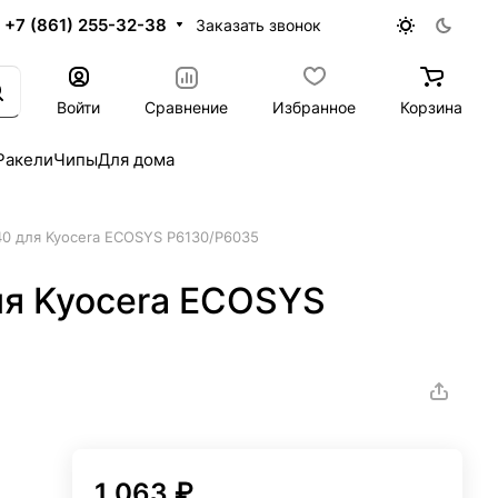
+7 (861) 255-32-38
Заказать звонок
Войти
Сравнение
Избранное
Корзина
Ракели
Чипы
Для дома
40 для Kyocera ECOSYS P6130/P6035
ля Kyocera ECOSYS
1 063 ₽