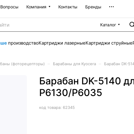
Вопросы
Компания
Контакты
Бренды
Каталог
аше
производство
Картриджи лазерные
Картриджи струйные
–
–
баны (фоторецепторы)
Барабаны для Kyocera
Барабан DK-51
Барабан DK-5140 д
P6130/P6035
код товара:
62345