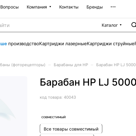
Вопросы
Компания
Контакты
Бренды
Каталог
аше
производство
Картриджи лазерные
Картриджи струйные
–
–
баны (фоторецепторы)
Барабаны для HP
Барабан HP LJ 5000
Барабан HP LJ 5000
код товара:
40043
Все товары совместимый