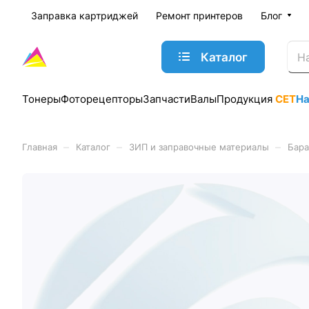
Заправка картриджей
Ремонт принтеров
Блог
Каталог
Тонеры
Фоторецепторы
Запчасти
Валы
Продукция
CET
Н
–
–
–
Главная
Каталог
ЗИП и заправочные материалы
Бара