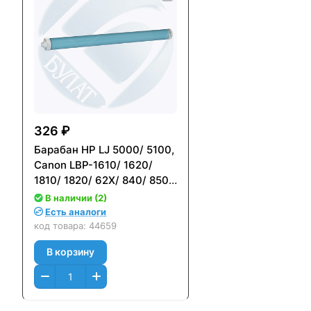
326 ₽
Барабан HP LJ 5000/ 5100,
Canon LBP-1610/ 1620/
1810/ 1820/ 62X/ 840/ 850/
870/ 88/ 910, Canon
В наличии (2)
imageRUNNER 2200/ 2210/
Есть аналоги
2220/ 2250 Лайт
код товара:
44659
В корзину