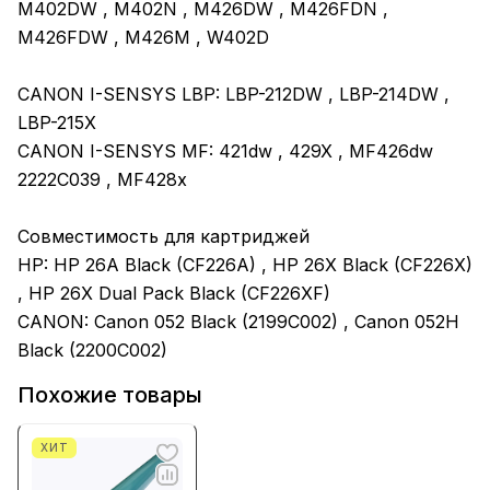
M402DW , M402N , M426DW , M426FDN ,
M426FDW , M426M , W402D
CANON I-SENSYS LBP: LBP-212DW , LBP-214DW ,
LBP-215X
CANON I-SENSYS MF: 421dw , 429X , MF426dw
2222C039 , MF428x
Совместимость для картриджей
HP: HP 26A Black (CF226A) , HP 26X Black (CF226X)
, HP 26X Dual Pack Black (CF226XF)
CANON: Canon 052 Black (2199C002) , Canon 052H
Black (2200C002)
Похожие товары
ХИТ