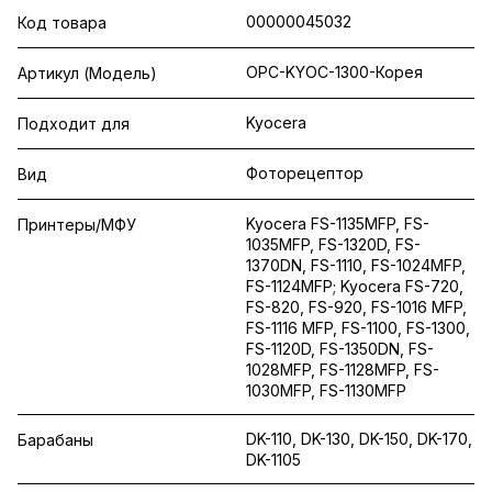
00000045032
Код товара
OPC-KYOC-1300-Корея
Артикул (Модель)
Kyocera
Подходит для
Фоторецептор
Вид
Kyocera FS-1135MFP, FS-
Принтеры/МФУ
1035MFP, FS-1320D, FS-
1370DN, FS-1110, FS-1024MFP,
FS-1124MFP; Kyocera FS-720,
FS-820, FS-920, FS-1016 MFP,
FS-1116 MFP, FS-1100, FS-1300,
FS-1120D, FS-1350DN, FS-
1028MFP, FS-1128MFP, FS-
1030MFP, FS-1130MFP
DK-110, DK-130, DK-150, DK-170,
Барабаны
DK-1105