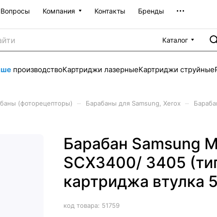
Вопросы
Компания
Контакты
Бренды
Каталог
аше
производство
Картриджи лазерные
Картриджи струйные
–
–
баны (фоторецепторы)
Барабаны для Samsung, Xerox
Бараба
Барабан Samsung ML
SCX3400/ 3405 (тип
картриджа втулка 
код товара:
51759