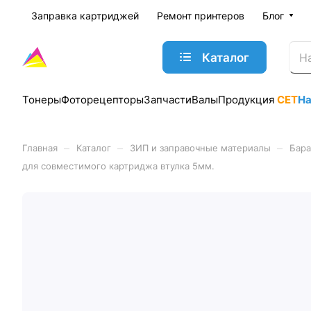
Заправка картриджей
Ремонт принтеров
Блог
Каталог
Тонеры
Фоторецепторы
Запчасти
Валы
Продукция
CET
Н
–
–
–
Главная
Каталог
ЗИП и заправочные материалы
Бара
для совместимого картриджа втулка 5мм.