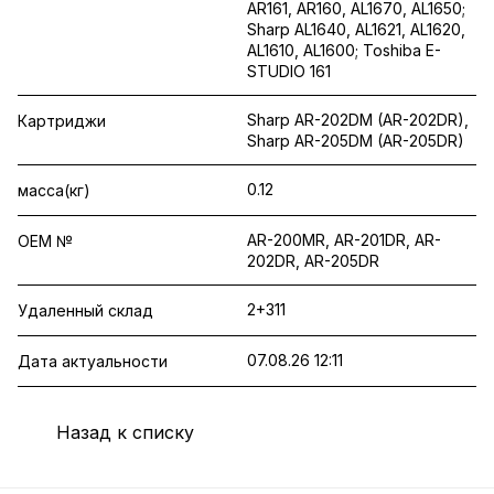
AR161, AR160, AL1670, AL1650;
Sharp AL1640, AL1621, AL1620,
AL1610, AL1600; Toshiba E-
STUDIO 161
Sharp AR-202DM (AR-202DR),
Картриджи
Sharp AR-205DM (AR-205DR)
0.12
масса(кг)
AR-200MR, AR-201DR, AR-
OEM №
202DR, AR-205DR
2+311
Удаленный склад
07.08.26 12:11
Дата актуальности
Назад к списку