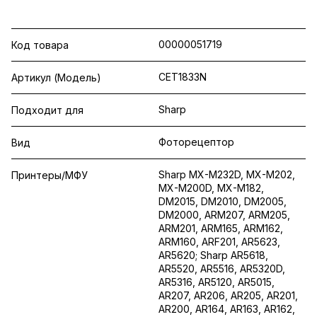
00000051719
Код товара
CET1833N
Артикул (Модель)
Sharp
Подходит для
Фоторецептор
Вид
Sharp MX-M232D, MX-M202,
Принтеры/МФУ
MX-M200D, MX-M182,
DM2015, DM2010, DM2005,
DM2000, ARM207, ARM205,
ARM201, ARM165, ARM162,
ARM160, ARF201, AR5623,
AR5620; Sharp AR5618,
AR5520, AR5516, AR5320D,
AR5316, AR5120, AR5015,
AR207, AR206, AR205, AR201,
AR200, AR164, AR163, AR162,