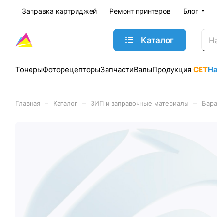
Заправка картриджей
Ремонт принтеров
Блог
Каталог
Тонеры
Фоторецепторы
Запчасти
Валы
Продукция
CET
Н
–
–
–
Главная
Каталог
ЗИП и заправочные материалы
Бара