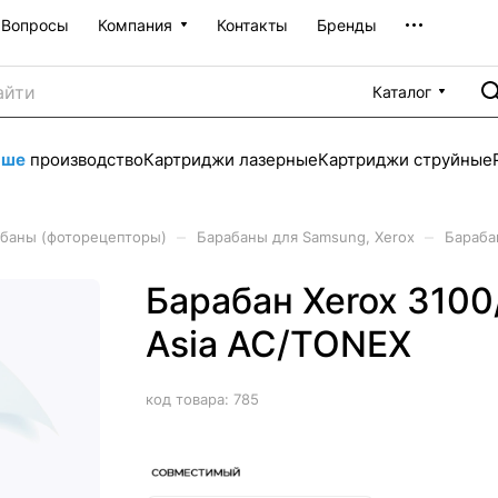
Вопросы
Компания
Контакты
Бренды
Каталог
аше
производство
Картриджи лазерные
Картриджи струйные
–
–
баны (фоторецепторы)
Барабаны для Samsung, Xerox
Бараба
Барабан Xerox 3100
Asia AC/TONEX
код товара:
785