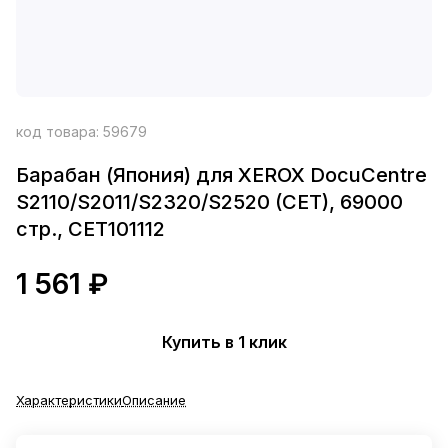
код товара:
59679
Барабан (Япония) для XEROX DocuCentre
S2110/S2011/S2320/S2520 (CET), 69000
стр., CET101112
1 561 ₽
Купить в 1 клик
Характеристики
Описание