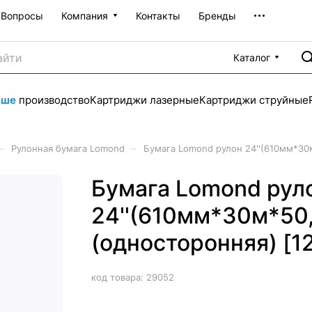
Вопросы
Компания
Контакты
Бренды
Каталог
аше
производство
Картриджи лазерные
Картриджи струйные
–
–
Рулонная бумага Lomond
Бумага Lomond рулон 24''(610мм*30
Бумага Lomond рул
24''(610мм*30м*50
(односторонняя) [1
код товара:
29052