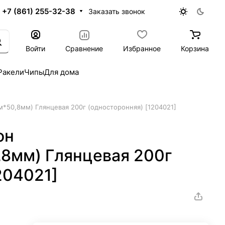
+7 (861) 255-32-38
Заказать звонок
Войти
Сравнение
Избранное
Корзина
Ракели
Чипы
Для дома
м*50,8мм) Глянцевая 200г (односторонняя) [1204021]
он
,8мм) Глянцевая 200г
204021]