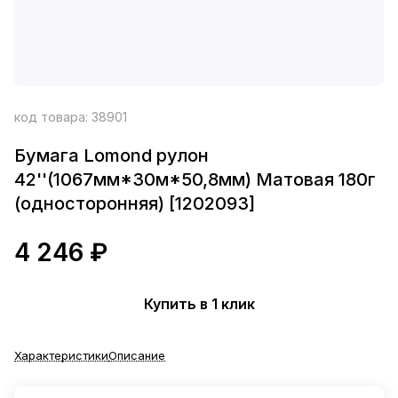
код товара:
38901
Бумага Lomond рулон
42''(1067мм*30м*50,8мм) Матовая 180г
(односторонняя) [1202093]
4 246 ₽
Купить в 1 клик
Характеристики
Описание