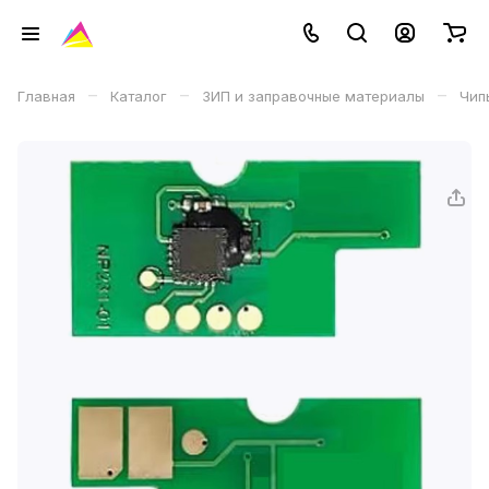
–
–
–
Главная
Каталог
ЗИП и заправочные материалы
Чип