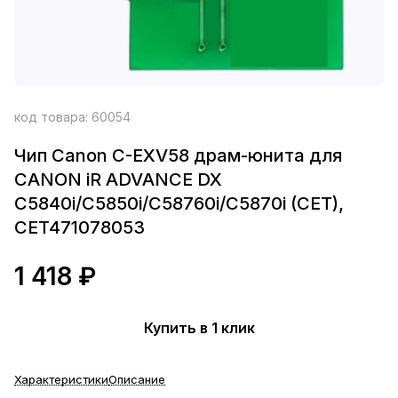
код товара:
60054
Чип Canon C-EXV58 драм-юнита для
CANON iR ADVANCE DX
C5840i/C5850i/C58760i/C5870i (CET),
CET471078053
1 418 ₽
Купить в 1 клик
Характеристики
Описание