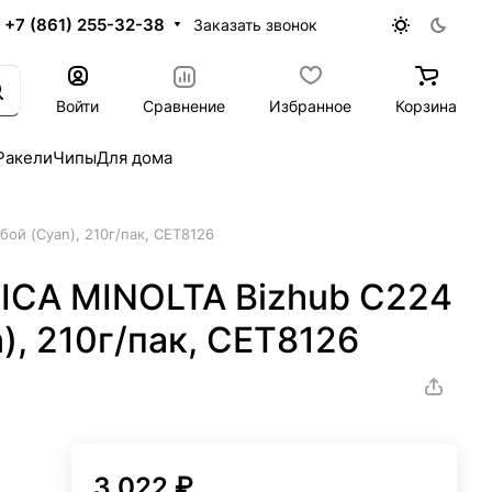
+7 (861) 255-32-38
Заказать звонок
Войти
Сравнение
Избранное
Корзина
Ракели
Чипы
Для дома
ой (Cyan), 210г/пак, CET8126
ICA MINOLTA Bizhub C224
), 210г/пак, CET8126
3 022 ₽