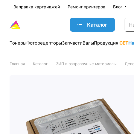
Заправка картриджей
Ремонт принтеров
Блог
Каталог
Тонеры
Фоторецепторы
Запчасти
Валы
Продукция
CET
Н
–
–
–
Главная
Каталог
ЗИП и заправочные материалы
Дев