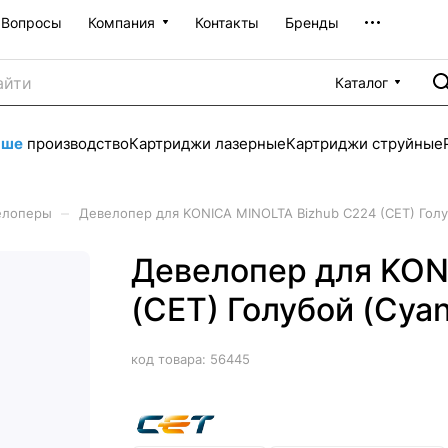
Вопросы
Компания
Контакты
Бренды
Каталог
аше
производство
Картриджи лазерные
Картриджи струйные
–
елоперы
Девелопер для KONICA MINOLTA Bizhub C224 (CET) Голуб
Девелопер для KON
(CET) Голубой (Cyan
код товара:
56445