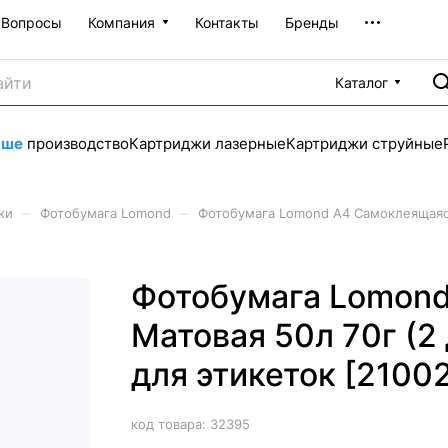
Вопросы
Компания
Контакты
Бренды
Каталог
аше
производство
Картриджи лазерные
Картриджи струйные
–
–
ки
Фотобумага Lomond
Фотобумага Lomond A4 Самоклеящаяся
Фотобумага Lomon
Матовая 50л 70г (2
для этикеток [2100
код товара:
32395