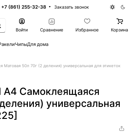
+7 (861) 255-32-38
Заказать звонок
Войти
Сравнение
Избранное
Корзина
Ракели
Чипы
Для дома
 Матовая 50л 70г (2 деления) универсальная для этикеток
d A4 Самоклеящаяся
 деления) универсальная
225]