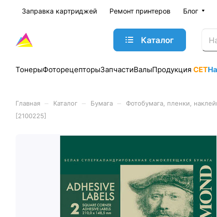
Заправка картриджей
Ремонт принтеров
Блог
Каталог
Тонеры
Фоторецепторы
Запчасти
Валы
Продукция
CET
Н
–
–
–
Главная
Каталог
Бумага
Фотобумага, пленки, наклей
[2100225]