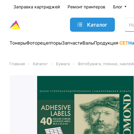
Заправка картриджей
Ремонт принтеров
Блог
Каталог
Тонеры
Фоторецепторы
Запчасти
Валы
Продукция
CET
Н
–
–
–
Главная
Каталог
Бумага
Фотобумага, пленки, наклей