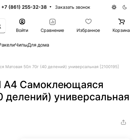
+7 (861) 255-32-38
Заказать звонок
Войти
Сравнение
Избранное
Корзина
Ракели
Чипы
Для дома
 Матовая 50л 70г (40 делений) универсальная [2100195]
d A4 Самоклеющаяся
0 делений) универсальная