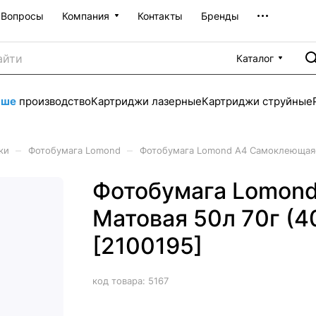
Вопросы
Компания
Контакты
Бренды
Каталог
аше
производство
Картриджи лазерные
Картриджи струйные
–
–
ки
Фотобумага Lomond
Фотобумага Lomond A4 Самоклеющаяся
Фотобумага Lomon
Матовая 50л 70г (4
[2100195]
код товара:
5167