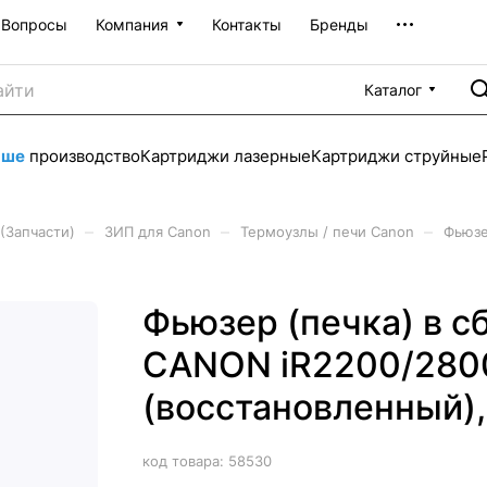
Вопросы
Компания
Контакты
Бренды
Каталог
аше
производство
Картриджи лазерные
Картриджи струйные
–
–
–
(Запчасти)
ЗИП для Canon
Термоузлы / печи Canon
Фьюзе
Фьюзер (печка) в с
CANON iR2200/2800
(восстановленный)
код товара:
58530