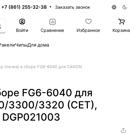
+7 (861) 255-32-38
Заказать звонок
Войти
Сравнение
Избранное
Корзина
Ракели
Чипы
Для дома
р (печка) в сборе FG6-6040 для CANON
боре FG6-6040 для
/3300/3320 (CET),
, DGP021003