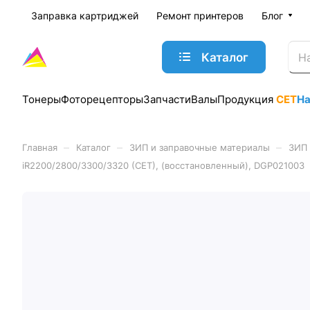
Заправка картриджей
Ремонт принтеров
Блог
Каталог
Тонеры
Фоторецепторы
Запчасти
Валы
Продукция
CET
Н
–
–
–
Главная
Каталог
ЗИП и заправочные материалы
ЗИП 
iR2200/2800/3300/3320 (CET), (восстановленный), DGP021003