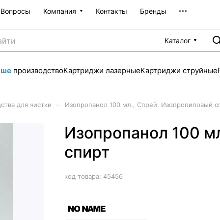
Вопросы
Компания
Контакты
Бренды
Каталог
аше
производство
Картриджи лазерные
Картриджи струйные
–
ства для чистки
Изопропанол 100 мл., Спрей, Изопропиловый с
Изопропанол 100 м
спирт
код товара:
45456