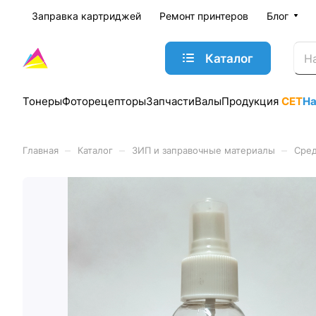
Заправка картриджей
Ремонт принтеров
Блог
Каталог
Тонеры
Фоторецепторы
Запчасти
Валы
Продукция
CET
Н
–
–
–
Главная
Каталог
ЗИП и заправочные материалы
Сред