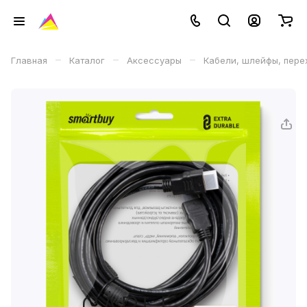
–
–
–
Главная
Каталог
Аксессуары
Кабели, шлейфы, пере