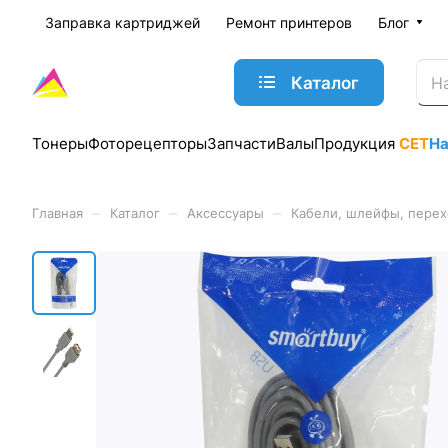
Заправка картриджей
Ремонт принтеров
Блог
Каталог
Тонеры
Фоторецепторы
Запчасти
Валы
Продукция
CET
Н
–
–
–
Главная
Каталог
Аксессуары
Кабели, шлейфы, пере