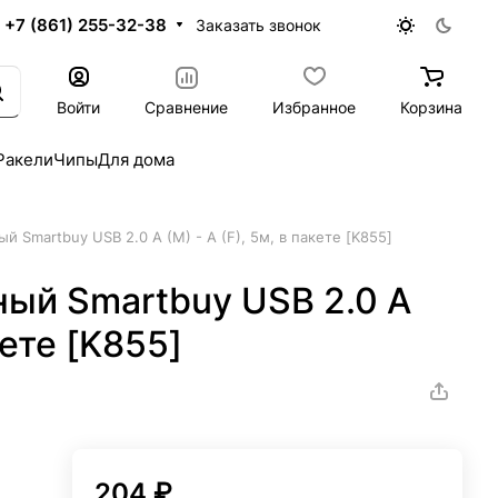
+7 (861) 255-32-38
Заказать звонок
Войти
Сравнение
Избранное
Корзина
Ракели
Чипы
Для дома
й Smartbuy USB 2.0 A (M) - A (F), 5м, в пакете [K855]
ый Smartbuy USB 2.0 A
кете [K855]
204 ₽