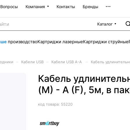
Вопросы
Компания
Контакты
Бренды
Каталог
аше
производство
Картриджи лазерные
Картриджи струйные
–
–
–
ходники
Кабели USB
Кабели USB A-A
Кабель удлинительны
Кабель удлинительн
(M) - A (F), 5м, в па
код товара:
55220