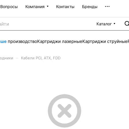
Вопросы
Компания
Контакты
Бренды
Каталог
аше
производство
Картриджи лазерные
Картриджи струйные
–
ходники
Кабели PCI, ATX, FDD