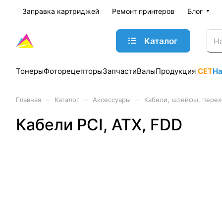
Заправка картриджей
Ремонт принтеров
Блог
Каталог
Тонеры
Фоторецепторы
Запчасти
Валы
Продукция
CET
Н
–
–
–
Главная
Каталог
Аксессуары
Кабели, шлейфы, пере
Кабели PCI, ATX, FDD