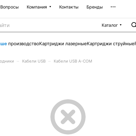
Вопросы
Компания
Контакты
Бренды
Каталог
аше
производство
Картриджи лазерные
Картриджи струйные
–
–
ходники
Кабели USB
Кабели USB A-COM