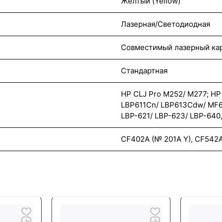
Желтый (Yellow)
Лазерная/Светодиодная
Совместимый лазерный ка
Стандартная
HP CLJ Pro M252/ M277; HP
LBP611Cn/ LBP613Cdw/ MF6
LBP-621/ LBP-623/ LBP-64
CF402A (№ 201A Y), CF542A 