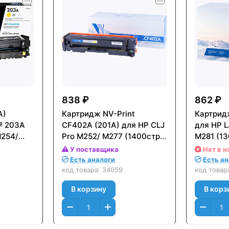
838 ₽
862 ₽
A)
Картридж NV-Print
Картрид
№ 203A
CF402A (201A) для HP CLJ
для HP L
M254/
Pro M252/ M277 (1400стр.)
M281 (1
стр.)
Желтый (Yellow)
(Yellow)
У поставщика
Нет в н
Есть аналоги
Есть а
код товара:
34059
код товар
В корзину
В корз