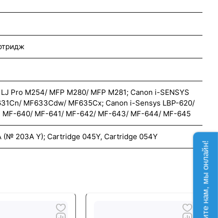
ртридж
 LJ Pro M254/ MFP M280/ MFP M281; Canon i-SENSYS
31Cn/ MF633Cdw/ MF635Cx; Canon i-Sensys LBP-620/
0, MF-640/ MF-641/ MF-642/ MF-643/ MF-644/ MF-645
(№ 203A Y); Cartridge 045Y, Cartridge 054Y
Напишите нам, мы онлайн!