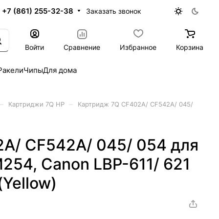
+7 (861) 255-32-38
Заказать звонок
Войти
Сравнение
Избранное
Корзина
Ракели
Чипы
Для дома
–
–
Картриджи 7Q HP
Картридж 7Q CF402A/ CF542A/ 045/
A/ CF542A/ 045/ 054 для
M254, Canon LBP-611/ 621
Yellow)