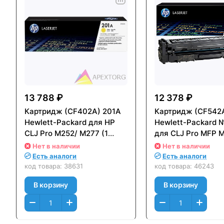
13 788 ₽
12 378 ₽
Картридж (CF402A) 201A
Картридж (CF542
Hewlett-Packard для HP
Hewlett-Packard 
CLJ Pro M252/ M277 (1
для CLJ Pro MFP 
400стр.) Желтый (Yellow)
M280/ M281 (1300
Нет в наличии
Нет в наличии
Оригинальный
Желтый (Yellow)
Есть аналоги
Есть аналоги
Оригинальный
код товара:
38631
код товара:
46243
В корзину
В корзину