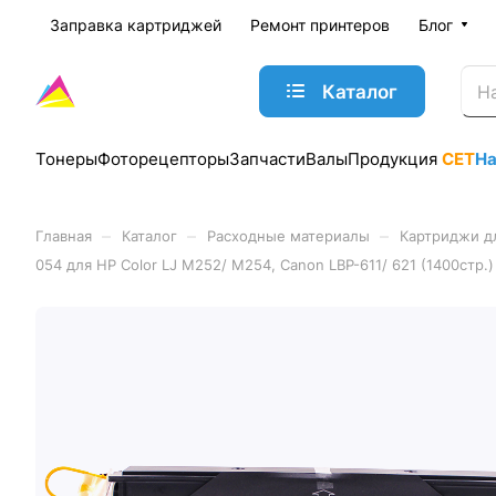
Заправка картриджей
Ремонт принтеров
Блог
Каталог
Тонеры
Фоторецепторы
Запчасти
Валы
Продукция
CET
Н
–
–
–
Главная
Каталог
Расходные материалы
Картриджи д
054 для HP Color LJ M252/ M254, Canon LBP-611/ 621 (1400стр.)