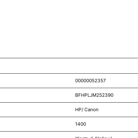
00000052357
BFHPLJM252390
HP/ Canon
1400