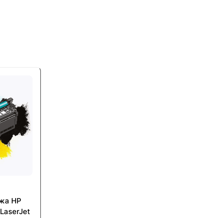
джа HP
LaserJet