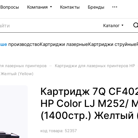
Вопросы
Компания
Контакты
Бренды
Каталог
аше
производство
Картриджи лазерные
Картриджи струйные
–
ля лазерных принтеров
Картриджи для лазерных принтеров HP
 Желтый (Yellow)
Картридж 7Q CF402
HP Color LJ M252/ 
(1400стр.) Желтый (
код товара:
52357