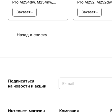
Pro M254dw, M254nw,
Pro M252, M252dw
M281fdw, M281fdn,
MFP M277, MFP M2
Заказать
Заказать
M280nw, M254dw, M254nw,
MFP M277n - с за
M281fdw, M281fdn, M280nw
чипа
- с заменой чип
Назад к списку
Подписаться
на новости и акции
Интернет-магазин
Компания