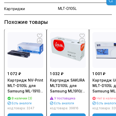
MLT-D105L
Картриджи
Похожие товары
1 072 ₽
1 032 ₽
1 001 ₽
Картридж NV-Print
Картридж SAKURA
Картридж U
MLT-D105L для
MLTD105L для
MLT-D105L 
Samsung ML-1910/
Samsung ML1910/
Samsung ML-
1915/ 2525/ 2580N,
1911/ 1915/ 2525/
1915/ 2525/ 
В наличии (3)
У поставщика
Нет в налич
SCX-4600/ 4623F
2580/ 4600/ 4601/
SCX-4600/ 
Есть аналоги
Есть аналоги
Есть аналог
(2000стр.)
4605/ 4610/ 1600/
(2 000стр.)
код товара:
3247
код товара:
39816
код товара:
32
4623/ SF650/ 65
Черный (Bla