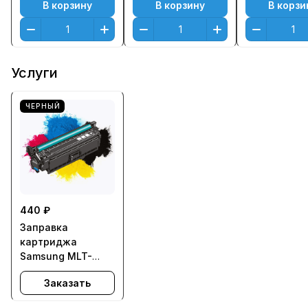
В корзину
В корзину
В корзи
Черный (Black)
(2500 к.)
Услуги
ЧЕРНЫЙ
440 ₽
Заправка
картриджа
Samsung MLT-
D105L для ML-1910,
Заказать
ML-1915, ML-2525,
ML-2540, ML-2580,