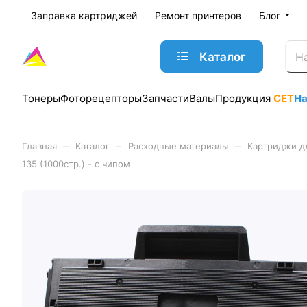
Заправка картриджей
Ремонт принтеров
Блог
Каталог
Тонеры
Фоторецепторы
Запчасти
Валы
Продукция
CET
Н
–
–
–
Главная
Каталог
Расходные материалы
Картриджи д
135 (1000стр.) - с чипом