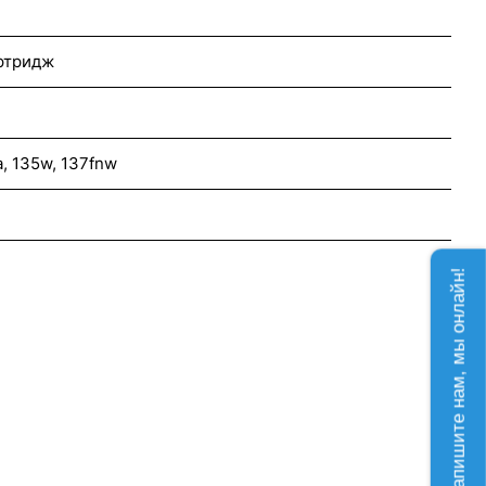
ртридж
a, 135w, 137fnw
Напишите нам, мы онлайн!