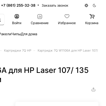
+7 (861) 255-32-38
Заказать звонок
Войти
Сравнение
Избранное
Корзина
Ракели
Чипы
Для дома
–
–
Картриджи 7Q HP
Картридж 7Q W1106A для HP Laser 107/
 для HP Laser 107/ 135
м