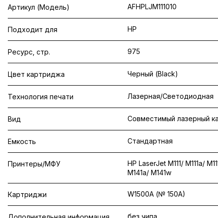
AFHPLJM111010
Артикул (Модель)
HP
Подходит для
975
Ресурс, стр.
Черный (Black)
Цвет картриджа
Лазерная/Светодиодная
Технология печати
Совместимый лазерный к
Вид
Стандартная
Емкость
HP LaserJet M111/ M111a/ M1
Принтеры/МФУ
M141a/ M141w
W1500A (№ 150A)
Картриджи
без чипа
Дополнительная информация