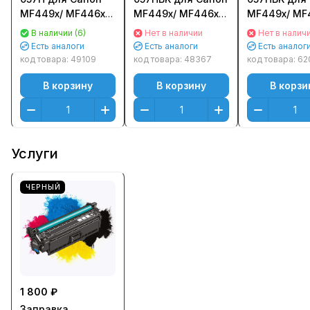
MF449x/ MF446x/
MF449x/ MF446x/
MF449x/ MF
MF445dw/
MF445dw/
MF445dw/
В наличии (6)
Нет в наличии
Нет в налич
MF443dw
MF443dw
MF443dw
Есть аналоги
Есть аналоги
Есть аналог
(10000стр.) - без
(10000стр.)
(10000стр.)
код товара:
49109
код товара:
48367
код товара:
62
чипа
Черный (Black) -
Черный (Blac
В корзину
В корзину
В корзи
без чипа
чипом
Услуги
ЧЕРНЫЙ
1 800 ₽
Заправка