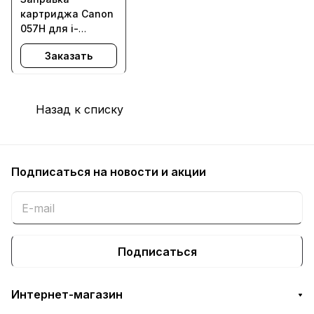
картриджа Canon
057H для i-
SENSYS LBP223dw,
Заказать
LBP226dw,
LBP228x,
MF443dw,
MF445dw, MF446x,
Назад к списку
MF449x, MF453dw,
MF455dw - с
заменой чипа
Подписаться
на новости и акции
Подписаться
Интернет-магазин