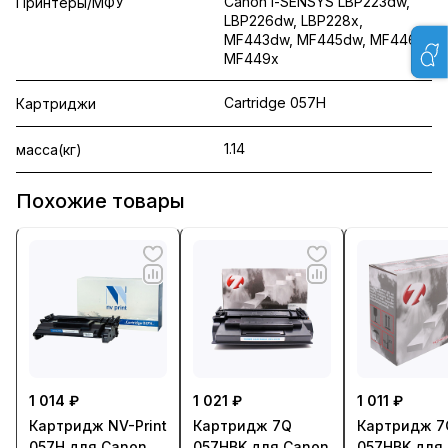
Canon i-SENSYS LBP223dw,
Принтеры/МФУ
LBP226dw, LBP228x,
MF443dw, MF445dw, MF446x,
MF449x
Cartridge 057H
Картриджи
1.14
масса(кг)
Похожие товары
1 014 ₽
1 021 ₽
1 011 ₽
Картридж NV-Print
Картридж 7Q
Картридж 7
057H для Canon
057HBK для Canon
057HBK для