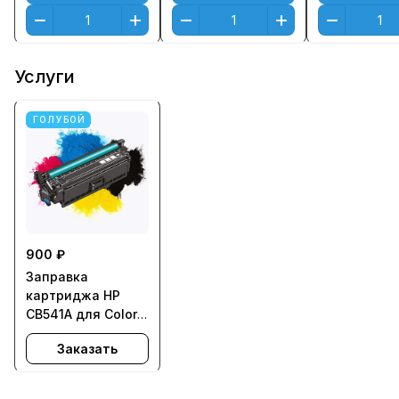
Услуги
ГОЛУБОЙ
900 ₽
Заправка
картриджа HP
CB541A для Color
LaserJet CM1312,
Заказать
CP1215, CP1515,
CP1518 - с заменой
чипа