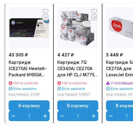
43 305 ₽
4 427 ₽
3 449 ₽
Картридж
Картридж 7Q
Картридж S
(CE270A) Hewlett-
CE340A/ CE270A
CE270A для
Packard №650A
для HP CLJ M775/
LaserJet Ent
для HP CLJ CP5525
CP5525 (13500стр.)
M750xh/ M7
Нет в наличии
Нет в наличии
У поставщи
Черный (Black)
Черный (Black)
M750dn/
Есть аналоги
Есть аналоги
Есть аналог
Оригинальный
CP5525xh/
код товара:
2338
код товара:
53807
код товара:
39
CP5525n/
В корзину
В корзину
В корзи
CP5525dn Ч
(Black) (13 0