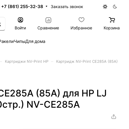
+7 (861) 255-32-38
Заказать звонок
Войти
Сравнение
Избранное
Корзина
Ракели
Чипы
Для дома
–
–
Картриджи NV-Print HP
Картридж NV-Print CE285A (85A)
CE285A (85A) для HP LJ
0стр.) NV-CE285A