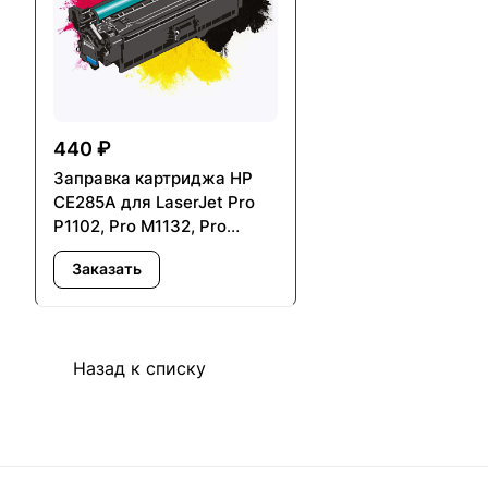
440 ₽
Заправка картриджа HP
CE285A для LaserJet Pro
P1102, Pro M1132, Pro
M1137, Pro M1210, Pro
Заказать
M1212, Pro M1214, Pro
M1217
Назад к списку