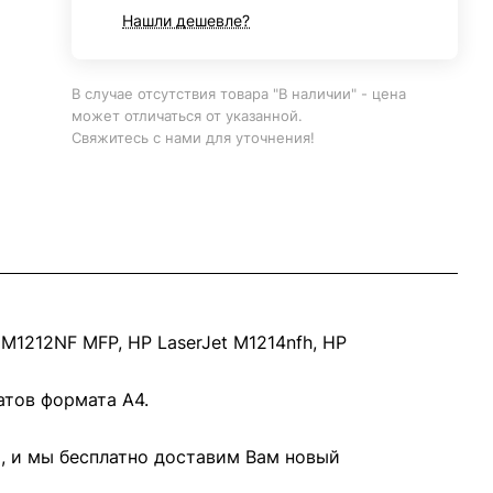
Нашли дешевле?
В случае отсутствия товара "В наличии" - цена
может отличаться от указанной.
Свяжитесь с нами для уточнения!
 M1212NF MFP, HP LaserJet M1214nfh, HP
атов формата А4.
8, и мы бесплатно доставим Вам новый