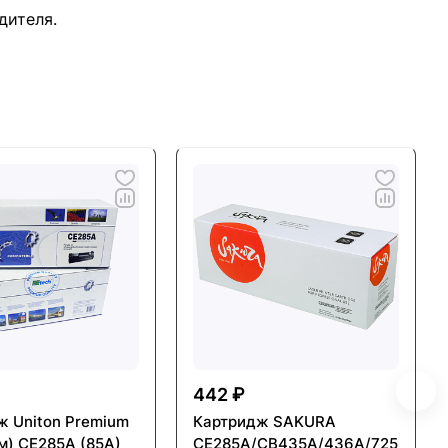
дителя.
442 ₽
ж Uniton Premium
Картридж SAKURA
м) CE285A (85A)
CE285A/CB435A/436A/725