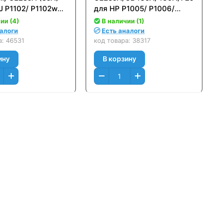
J P1102/ P1102w
для HP P1005/ P1006/
.)
P1500/ P1505/ 1522/
ии (4)
В наличии (1)
M1120/ M1522N/ M1522F/
налоги
Есть аналоги
P1102, Canon LBP6000/
а:
46531
код товара:
38317
6018
ину
В корзину