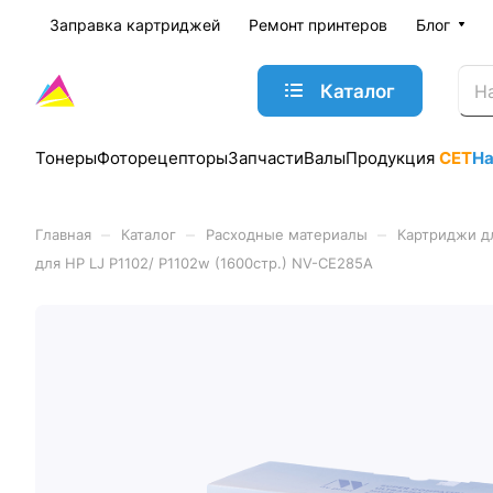
Заправка картриджей
Ремонт принтеров
Блог
Каталог
Тонеры
Фоторецепторы
Запчасти
Валы
Продукция
CET
Н
–
–
–
Главная
Каталог
Расходные материалы
Картриджи д
для HP LJ P1102/ P1102w (1600стр.) NV-CE285A