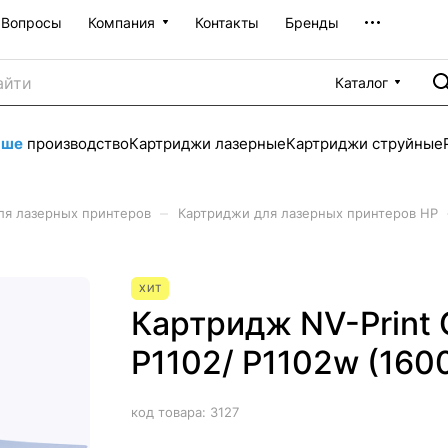
Вопросы
Компания
Контакты
Бренды
Каталог
аше
производство
Картриджи лазерные
Картриджи струйные
–
ля лазерных принтеров
Картриджи для лазерных принтеров HP
ХИТ
Картридж NV-Print 
P1102/ P1102w (160
код товара:
3127