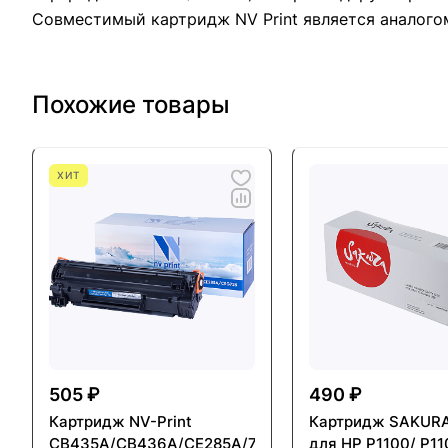
Совместимый картридж NV Print является аналого
Похожие товары
ХИТ
505 ₽
490 ₽
Картридж NV-Print
Картридж SAKUR
CB435A/CB436A/CE285A/725
для HP P1100/ P1102/