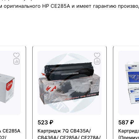
м оригинального HР CE285A и имеет гарантию произво
523 ₽
587 ₽
A CE285A
Картридж 7Q CB435A/
Картрид
CB436A/ CE285A/ CE278A/
(Премиу