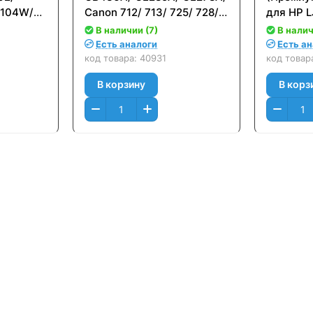
1104W/
Canon 712/ 713/ 725/ 728/
для HP L
1107/
726 для HP LJ P1005
(1600стр
В наличии (7)
В налич
1108W/
(2000стр.)
Есть аналоги
Есть а
32/
код товара:
40931
код товар
В корзину
В корз