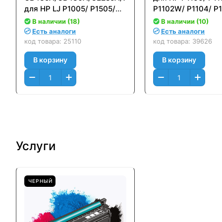
для HP LJ P1005/ P1505/
P1102W/ P1104/ P
M1120/ M1522, LJ Pro
P1106/ P1106W/ P
В наличии (18)
В наличии (10)
P1102, Canon LBP6000
P1107W/ P1108/ P
Есть аналоги
Есть аналоги
(1600стр.) NV-
P1109/ P1109/ M11
код товара:
25110
код товара:
39626
CB435A/436A/285/725
M1210
В корзину
В корзину
Услуги
ЧЕРНЫЙ