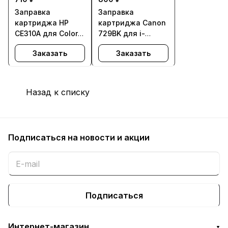
Заправка
Заправка
картриджа HP
картриджа Canon
CE310A для Color
729BK для i-
LaserJet CP1012
SENSYS LBP7010C,
Заказать
Заказать
Pro, CP1025, M175a
LBP7018C - с
Pro 100 colorMFP,
заменой чипа
M175nw, M275 Pro
200 colorMFP,
Назад к списку
M275nw - с
заменой чипа
Подписаться
на новости и акции
Подписаться
Интернет-магазин