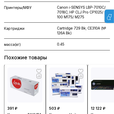
Canon i-SENSYS LBP-7010C/
Принтеры/МФУ
7018C; HP CLJ Pro CP1025/
100 M175/ M275
Cartridge 729 Bk; CE310A (№
Картриджи
126A Bk)
0.45
масса(кг)
Похожие товары
391 ₽
503 ₽
12 122 ₽