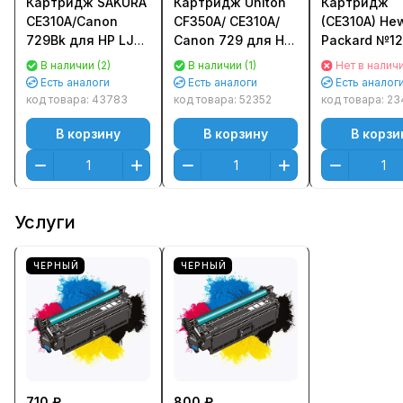
Картридж SAKURA
Картридж Uniton
Картридж
CE310A/Canon
CF350A/ CE310A/
(CE310A) Hew
729Bk для HP LJ
Canon 729 для HP
Packard №1
Pro CP1025/
CLJ CP1012/ 1020/
для HP CP10
В наличии (2)
В наличии (1)
Нет в налич
CP1025N, Canon i-
1025/ MFP M175/
CP1025NW 
Есть аналоги
Есть аналоги
Есть аналог
SENSYS LBP7010C/
275/ 176/ 177,
(Black)
код товара:
43783
код товара:
52352
код товара:
23
LBP7018C Черный
Canon LBP-7010/
Оригинальн
В корзину
В корзину
В корзи
(Black) (1200стр.)
7018 (1300стр.)
Черный (Black)
Premi
Услуги
ЧЕРНЫЙ
ЧЕРНЫЙ
710 ₽
800 ₽