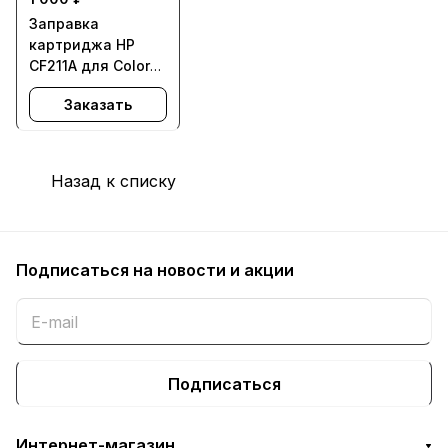
Заправка
картриджа HP
CF211A для Color
LaserJet Pro 200
Заказать
color Printer M251,
Pro 200 color MFP
M276-с заменой
чипа
Назад к списку
Подписаться
на новости и акции
Подписаться
Интернет-магазин