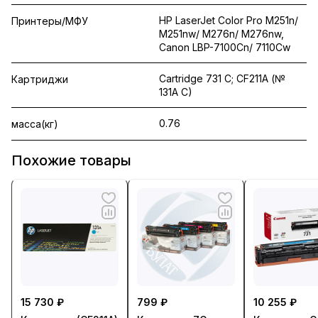
HP LaserJet Color Pro M251n/
Принтеры/МФУ
M251nw/ M276n/ M276nw,
Canon LBP-7100Cn/ 7110Cw
Cartridge 731 C; CF211A (№
Картриджи
131A C)
0.76
масса(кг)
Похожие товары
15 730 ₽
799 ₽
10 255 ₽