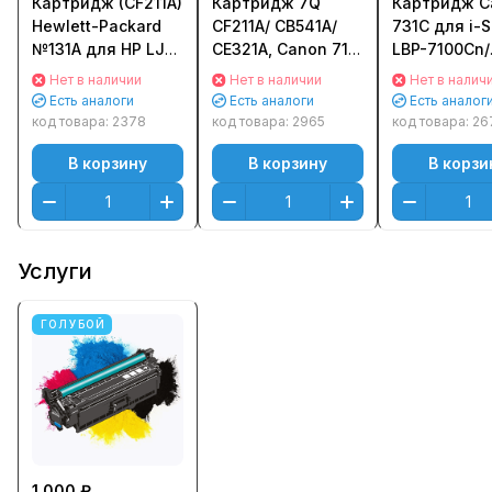
Картридж (CF211A)
Картридж 7Q
Картридж C
Hewlett-Packard
CF211A/ CB541A/
731C для i-
№131A для HP LJ
CE321A, Canon 716/
LBP-7100Cn/
Pro 200 M251/
731H для HP LJ Pro
7110Cw Гол
Нет в наличии
Нет в наличии
Нет в налич
M276 Голубой
200 M251, CP1215/
(Cyan)
Есть аналоги
Есть аналоги
Есть аналог
(Cyan)
CP1525 (1800стр.)
Оригинальн
код товара:
2378
код товара:
2965
код товара:
26
Оригинальный
Голубой (Cyan)
В корзину
В корзину
В корзи
Услуги
ГОЛУБОЙ
1 000 ₽