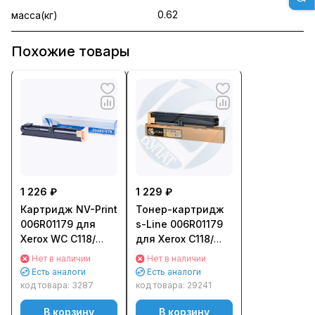
0.62
масса(кг)
Похожие товары
1 226 ₽
1 229 ₽
Картридж NV-Print
Тонер-картридж
006R01179 для
s-Line 006R01179
Xerox WC C118/
для Xerox C118/
M118 (11000стр.)
M118 (11000стр.)
Нет в наличии
Нет в наличии
Есть аналоги
Есть аналоги
код товара:
3287
код товара:
29241
В корзину
В корзину