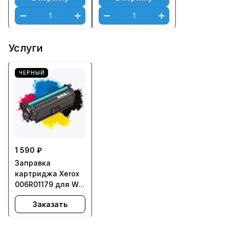
Услуги
ЧЕРНЫЙ
1 590 ₽
Заправка
картриджа Xerox
006R01179 для WC
M118, CC C118 - с
Заказать
заменой чипа