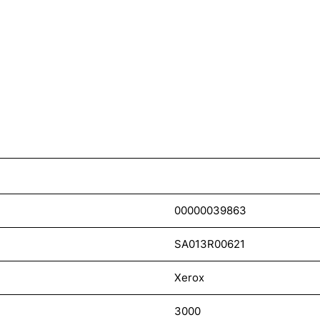
00000039863
SA013R00621
Xerox
3000