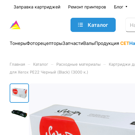
Заправка картриджей
Ремонт принтеров
Блог
Каталог
Тонеры
Фоторецепторы
Запчасти
Валы
Продукция
CET
Н
–
–
–
Главная
Каталог
Расходные материалы
Картриджи д
для Xerox PE22 Черный (Black) (3000 к.)