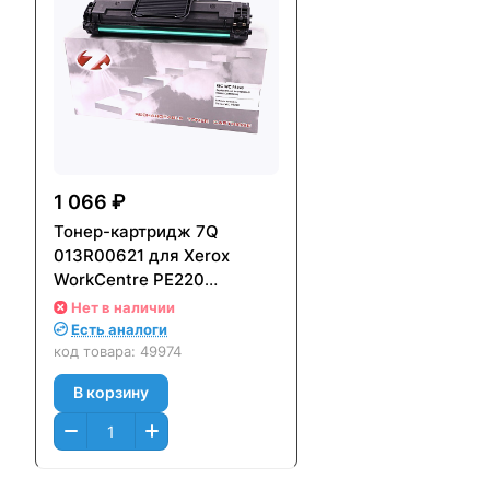
1 066 ₽
Тонер-картридж 7Q
013R00621 для Xerox
WorkCentre PE220
(3000стр.)
Нет в наличии
Есть аналоги
код товара:
49974
В корзину