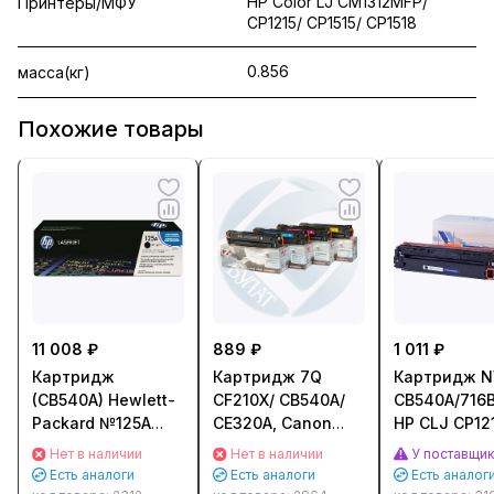
HP Color LJ CM1312MFP/
Принтеры/МФУ
CP1215/ CP1515/ CP1518
0.856
масса(кг)
Похожие товары
11 008 ₽
889 ₽
1 011 ₽
Картридж
Картридж 7Q
Картридж NV
(CB540A) Hewlett-
CF210X/ CB540A/
CB540A/716
Packard №125A
CE320A, Canon
HP CLJ CP12
для HP LJ 1312/
716/ 731H для HP
CP1515/ CM13
Нет в наличии
Нет в наличии
У поставщи
1215/ 1515 Черный
LJ Pro 200 M251,
Canon MF80
Есть аналоги
Есть аналоги
Есть аналог
(Black)
CP1215/ CP1525
8050C (2200