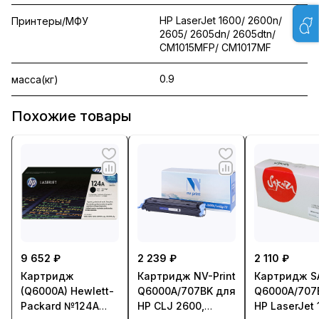
HP LaserJet 1600/ 2600n/
Принтеры/МФУ
2605/ 2605dn/ 2605dtn/
CM1015MFP/ CM1017MF
0.9
масса(кг)
Похожие товары
9 652 ₽
2 239 ₽
2 110 ₽
Картридж
Картридж NV-Print
Картридж S
(Q6000A) Hewlett-
Q6000A/707BK для
Q6000A/707
Packard №124A
HP CLJ 2600,
HP LaserJet 