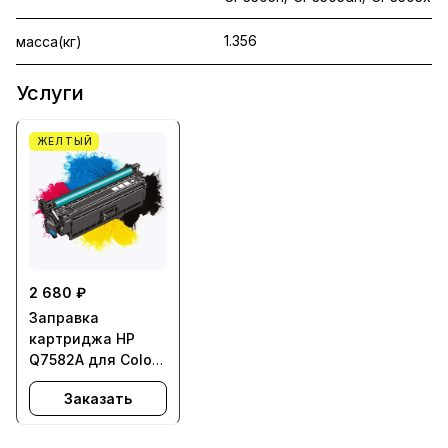
1.356
масса(кг)
Услуги
ЖЕЛТЫЙ
2 680 ₽
Заправка
картриджа HP
Q7582A для Color
LaserJet 3600,
Заказать
3800, CP3505