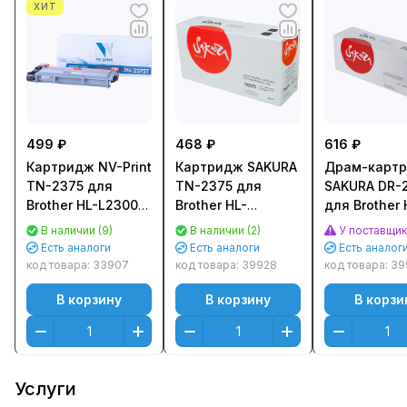
ХИТ
499 ₽
468 ₽
616 ₽
Картридж NV-Print
Картридж SAKURA
Драм-карт
TN-2375 для
TN-2375 для
SAKURA DR-
Brother HL-L2300/
Brother HL-
для Brother 
L2340/ L2360/
L2300DR/ HL-
L2300DR/ HL
В наличии (9)
В наличии (2)
У поставщи
L2365, DCP-L2500/
L2340DWR/ HL-
L2340DWR/ 
Есть аналоги
Есть аналоги
Есть аналог
L2520/ L2540/
L2360DNR/ HL-
L2360DNR/ H
код товара:
33907
код товара:
39928
код товара:
39
L2560, MFC-L2700
L2365DWR, DCP-
L2365DWR/ 
В корзину
В корзину
В корзи
(2600стр.)
L2500DR, DCP-
L2500DR/ DC
L2520DWR, DCP-
L2520DWR/ 
L2540DNR, DCP-
L2540DNR
L2560DWR, MFC-
SADR2335
L270
Услуги