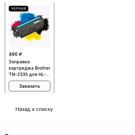
ЧЕРНЫЙ
490 ₽
Заправка
картриджа Brother
TN-2335 для HL-
L2300DR, HL-
Заказать
L2340DWR, HL-
L2360DNR, HL-
L2365DWR, DCP-
L2500DR, DCP-
Назад к списку
L2520DWR, DCP-
L2540DNR, DCP-
L2560DWR