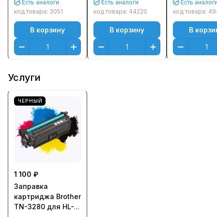
Есть аналоги
Есть аналоги
Есть аналог
5340D/5350
код товара:
3051
код товара:
44220
код товара:
49
MFC-
В корзину
В корзину
В корзи
8370DN/83
(8000стр.)
Услуги
ЧЕРНЫЙ
1 100 ₽
Заправка
картриджа Brother
TN-3280 для HL-
5340D, HL-5350DN,