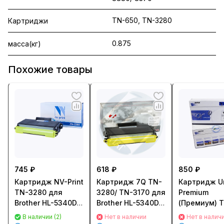
TN-650, TN-3280
Картриджи
0.875
масса(кг)
Похожие товары
745 ₽
618 ₽
850 ₽
Картридж NV-Print
Картридж 7Q TN-
Картридж U
TN-3280 для
3280/ TN-3170 для
Premium
Brother HL-5340D/
Brother HL-5340D/
(Премиум) 
5350DN/ 5370DW/
5350DN/ 5370DW/
3280 для Br
В наличии (2)
Нет в наличии
Нет в налич
5380DN (8000стр.)
5380DN (8000стр.)
HL-