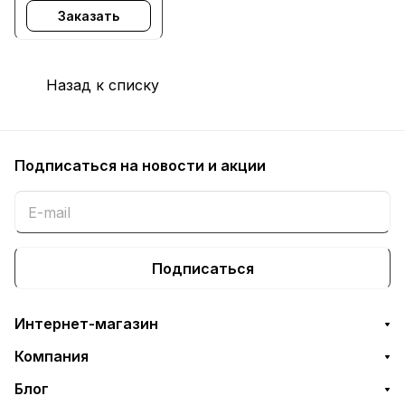
Заказать
HL-5370DW, HL-
5380DN, DCP-
8070D, DCP-
8085DN, MFC-
Назад к списку
8370DN, MFC-
8380DN, MFC-
8880DN, MFC-
8890D
Подписаться
на новости и акции
Подписаться
Интернет-магазин
Компания
Блог