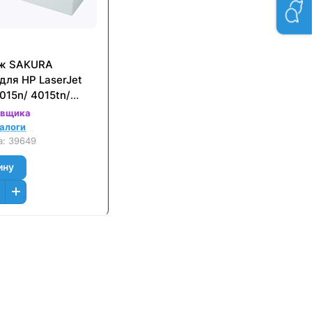
ж SAKURA
для HP LaserJet
015n/ 4015tn/
515n/ 4515tn/
авщика
515fx Черный
налоги
24000 к.)
а:
39649
ину