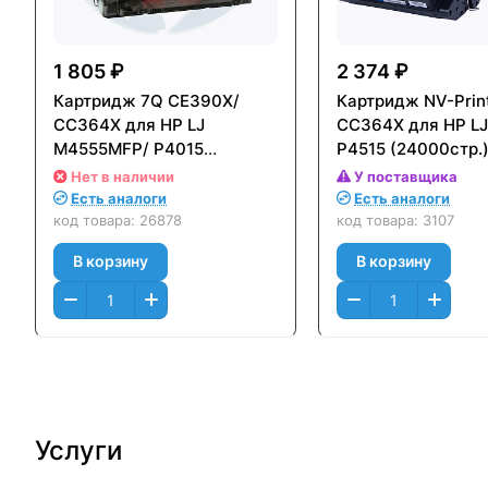
1 805 ₽
2 374 ₽
Картридж 7Q CE390X/
Картридж NV-Prin
CC364X для HP LJ
CC364X для HP LJ
M4555MFP/ P4015
P4515 (24000стр.
(24000стр.)
Нет в наличии
У поставщика
Есть аналоги
Есть аналоги
код товара:
26878
код товара:
3107
В корзину
В корзину
Услуги