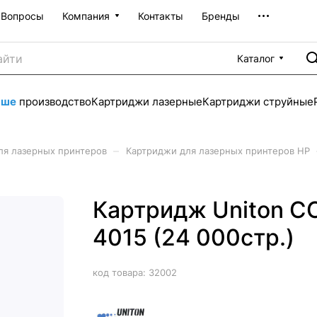
Вопросы
Компания
Контакты
Бренды
Каталог
аше
производство
Картриджи лазерные
Картриджи струйные
–
ля лазерных принтеров
Картриджи для лазерных принтеров HP
Картридж Uniton C
4015 (24 000стр.)
код товара:
32002