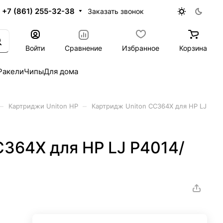
+7 (861) 255-32-38
Заказать звонок
Войти
Сравнение
Избранное
Корзина
Ракели
Чипы
Для дома
–
–
Картриджи Uniton HP
Картридж Uniton CC364X для HP LJ
C364X для HP LJ P4014/