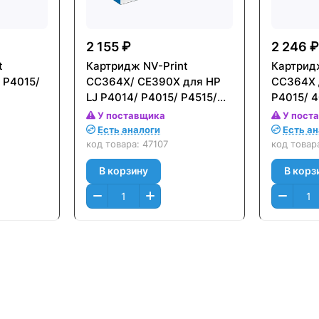
2 155 ₽
2 246 ₽
t
Картридж NV-Print
Картрид
 P4015/
CC364X/ CE390Х для HP
CC364X 
)
LJ P4014/ P4015/ P4515/
P4015/ 4
M601/ M602/ M603/ M4555
P4515/ 4
У поставщика
У пост
(24000стр.)
4515x/ 4
Есть аналоги
Есть а
(Black) (
код товара:
47107
код товар
В корзину
В корз