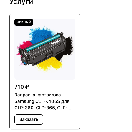
Услуги
ЧЕРНЫЙ
710 ₽
Заправка картриджа
Samsung CLT-K406S для
CLP-360, CLP-365, CLP-
368, CLX-3300, CLX-3305,
Заказать
Xpress SL-C410, SL-C460