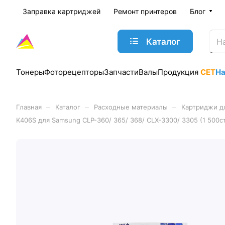
Заправка картриджей
Ремонт принтеров
Блог
Каталог
Тонеры
Фоторецепторы
Запчасти
Валы
Продукция
CET
Н
–
–
–
Главная
Каталог
Расходные материалы
Картриджи д
K406S для Samsung CLP-360/ 365/ 368/ CLX-3300/ 3305 (1 500ст