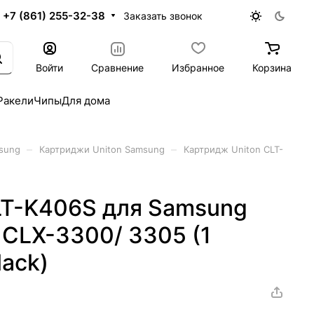
+7 (861) 255-32-38
Заказать звонок
Войти
Сравнение
Избранное
Корзина
Ракели
Чипы
Для дома
–
–
sung
Картриджи Uniton Samsung
Картридж Uniton CLT-
LT-K406S для Samsung
 CLX-3300/ 3305 (1
lack)