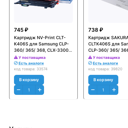
745 ₽
738 ₽
Картридж NV-Print CLT-
Картридж SAKUR
K406S для Samsung CLP-
CLTK406S для Sa
360/ 365/ 368, CLX-3300/
CLP-360/ 365/ 366
3305 (1500стр.) Черный
CLX-3300/ 3305/ 
У поставщика
У поставщика
(Black)
3186/ 318 Черный 
Есть аналоги
Есть аналоги
(1500 к.)
код товара:
33574
код товара:
39820
В корзину
В корзину