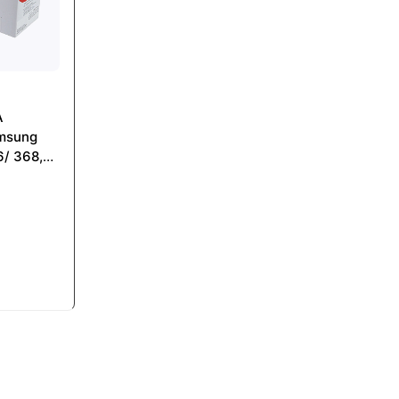
A
msung
/ 368,
3306/
(Black)