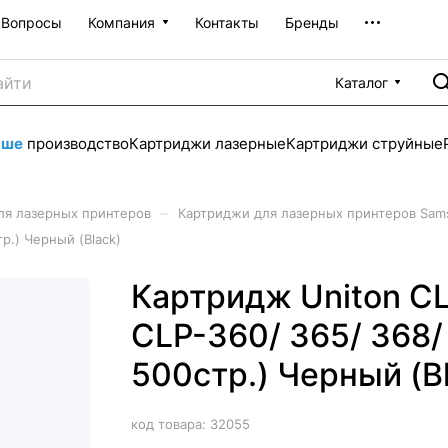
Вопросы
Компания
Контакты
Бренды
Каталог
аше
производство
Картриджи лазерные
Картриджи струйные
–
ля лазерных принтеров
Картриджи для лазерных принтеров Sam
р.) Черный (Black)
Картридж Uniton C
CLP-360/ 365/ 368/
500стр.) Черный (B
код товара:
32055