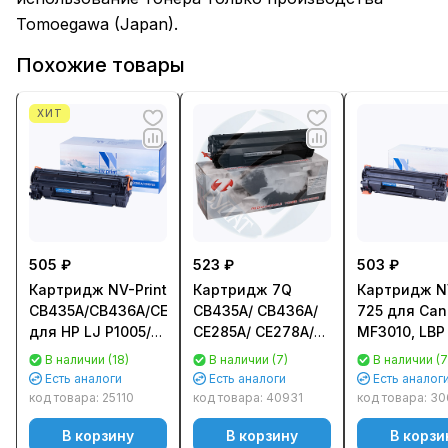
Tomoegawa (Japan).
Похожие товары
ХИТ
505 ₽
523 ₽
503 ₽
Картридж NV-Print
Картридж 7Q
Картридж NV
CB435A/CB436A/CE285A/725
CB435A/ CB436A/
725 для Ca
для HP LJ P1005/
CE285A/ CE278A/
MF3010, LBP
P1505/ M1120/
Canon 712/ 713/
6020/ 6030
В наличии (18)
В наличии (7)
В наличии (7
M1522, LJ Pro
725/ 728/ 726 для
(1600стр.)
Есть аналоги
Есть аналоги
Есть аналог
P1102, Canon
HP LJ P1005
код товара:
25110
код товара:
40931
код товара:
30
LBP6000 (1600стр.)
(2000стр.)
В корзину
В корзину
В корзи
NV-