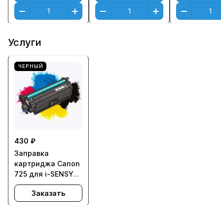
CB435A/436A/285/725
Услуги
ЧЕРНЫЙ
430 ₽
Заправка
картриджа Canon
725 для i-SENSYS
LBP6000,
Заказать
LBP6020B,
LBP6020,
LBP6030B,