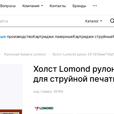
Вопросы
Компания
Контакты
Бренды
Каталог
аше
производство
Картриджи лазерные
Картриджи струйные
–
–
Рулонная бумага Lomond
Холст Lomond рулон 24''(610мм*10м
Холст Lomond руло
для струйной печат
код товара:
40194