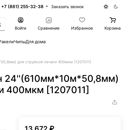
+7 (861) 255-32-38
Заказать звонок
Войти
Сравнение
Избранное
Корзина
Ракели
Чипы
Для дома
*50,8мм) для струйной печати 400мкм [1207011]
н 24''(610мм*10м*50,8мм)
и 400мкм [1207011]
13 672 ₽