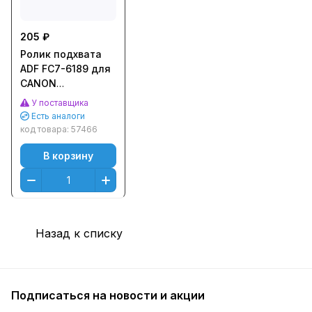
205 ₽
Ролик подхвата
ADF FC7-6189 для
CANON
iR1133/1435,
У поставщика
MF411/416/418/6140/6180
Есть аналоги
(CET), DGP0606
код товара:
57466
В корзину
Назад к списку
Подписаться
на новости и акции