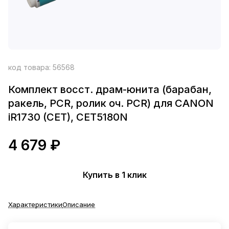
код товара:
56568
Комплект восст. драм-юнита (барабан,
ракель, PCR, ролик оч. PCR) для CANON
iR1730 (CET), CET5180N
4 679 ₽
Купить в 1 клик
Характеристики
Описание