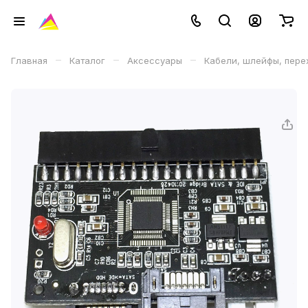
–
–
–
Главная
Каталог
Аксессуары
Кабели, шлейфы, пере