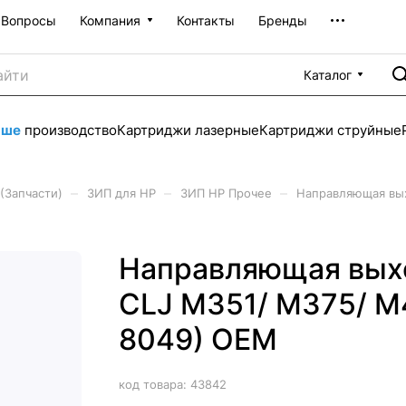
Вопросы
Компания
Контакты
Бренды
Каталог
аше
производство
Картриджи лазерные
Картриджи струйные
–
–
–
(Запчасти)
ЗИП для HP
ЗИП HP Прочее
Направляющая вых
Направляющая выхо
CLJ M351/ M375/ M
8049) OEM
код товара:
43842