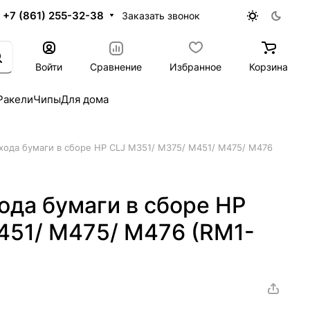
+7 (861) 255-32-38
Заказать звонок
Войти
Сравнение
Избранное
Корзина
Ракели
Чипы
Для дома
ода бумаги в сборе HP CLJ M351/ M375/ M451/ M475/ M476
да бумаги в сборе HP
451/ M475/ M476 (RM1-