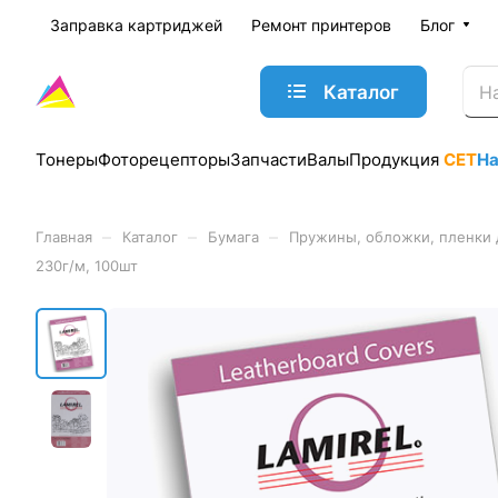
Заправка картриджей
Ремонт принтеров
Блог
Каталог
Тонеры
Фоторецепторы
Запчасти
Валы
Продукция
CET
Н
–
–
–
Главная
Каталог
Бумага
Пружины, обложки, пленки 
230г/м, 100шт