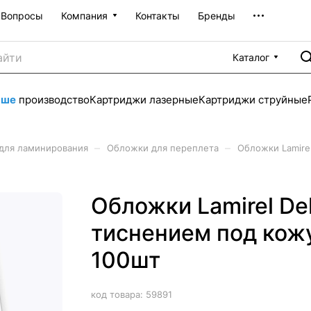
Вопросы
Компания
Контакты
Бренды
Каталог
аше
производство
Картриджи лазерные
Картриджи струйные
–
–
для ламинирования
Обложки для переплета
Обложки Lamirel
Обложки Lamirel Del
тиснением под кожу
100шт
код товара:
59891