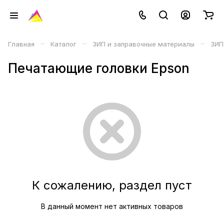
–
–
–
Главная
Каталог
ЗИП и заправочные материалы
ЗИП
Печатающие головки Epson
К сожалению, раздел пуст
В данный момент нет активных товаров