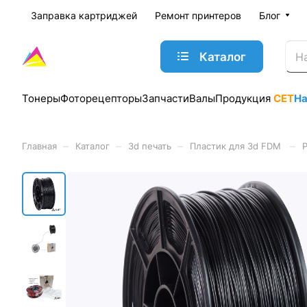
Заправка картриджей
Ремонт принтеров
Блог
Каталог
Тонеры
Фоторецепторы
Запчасти
Валы
Продукция
CET
Н
–
–
–
–
Главная
Каталог
3d печать
Пластик для 3d FDM
P