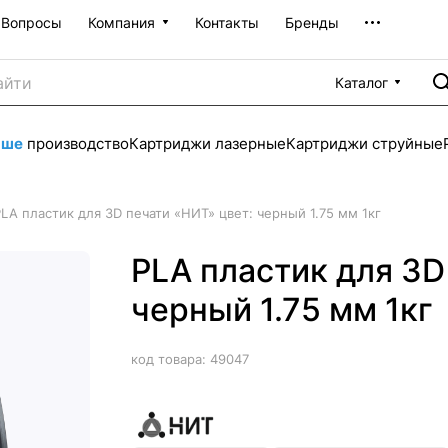
Вопросы
Компания
Контакты
Бренды
Каталог
аше
производство
Картриджи лазерные
Картриджи струйные
LA пластик для 3D печати «НИТ» цвет: черный 1.75 мм 1кг
PLA пластик для 3D
черный 1.75 мм 1кг
код товара:
49047