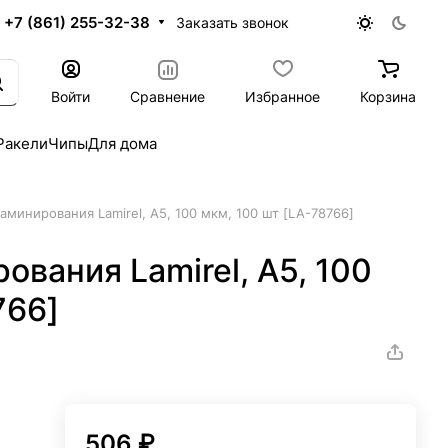
+7 (861) 255-32-38
Заказать звонок
Войти
Сравнение
Избранное
Корзина
Ракели
Чипы
Для дома
аминирования Lamirel, А5, 100 мкм, 100 шт [LA-78766]
ования Lamirel, А5, 100
766]
506 ₽