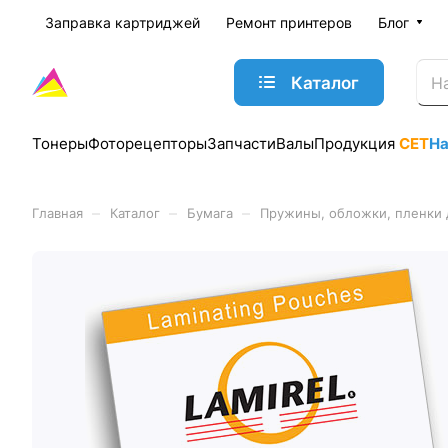
Заправка картриджей
Ремонт принтеров
Блог
Каталог
Тонеры
Фоторецепторы
Запчасти
Валы
Продукция
CET
Н
–
–
–
Главная
Каталог
Бумага
Пружины, обложки, пленки 