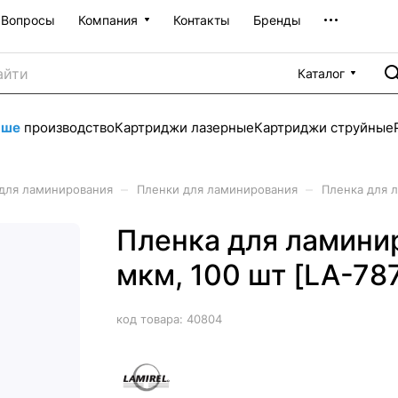
Вопросы
Компания
Контакты
Бренды
Каталог
аше
производство
Картриджи лазерные
Картриджи струйные
–
–
для ламинирования
Пленки для ламинирования
Пленка для л
Пленка для ламинир
мкм, 100 шт [LA-78
код товара:
40804